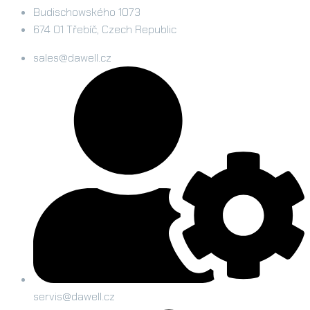
Budischowského 1073
674 01 Třebíč, Czech Republic
sales@dawell.cz
servis@dawell.cz