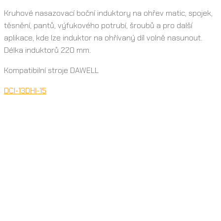
Kruhové nasazovací boční induktory na ohřev matic, spojek,
těsnění, pantů, výfukového potrubí, šroubů a pro další
aplikace, kde lze induktor na ohřívaný díl volně nasunout.
Délka induktorů 220 mm.
Kompatibilní stroje DAWELL
DCI-13
DHI-15