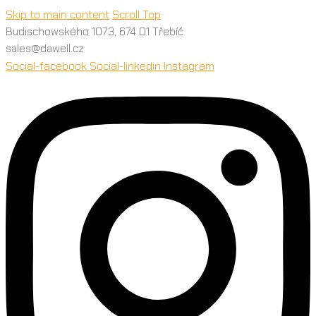
Skip to main content
Scroll Top
Budischowského 1073, 674 01 Třebíč
sales@dawell.cz
Social-facebook
Social-linkedin
Instagram