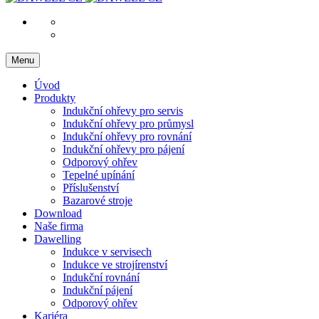
Menu
Úvod
Produkty
Indukční ohřevy pro servis
Indukční ohřevy pro průmysl
Indukční ohřevy pro rovnání
Indukční ohřevy pro pájení
Odporový ohřev
Tepelné upínání
Příslušenství
Bazarové stroje
Download
Naše firma
Dawelling
Indukce v servisech
Indukce ve strojírenství
Indukční rovnání
Indukční pájení
Odporový ohřev
Kariéra