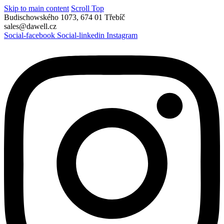
Skip to main content
Scroll Top
Budischowského 1073, 674 01 Třebíč
sales@dawell.cz
Social-facebook
Social-linkedin
Instagram