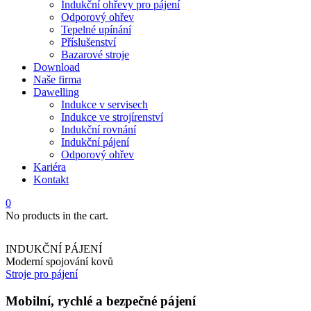
Indukční ohřevy pro pájení
Odporový ohřev
Tepelné upínání
Příslušenství
Bazarové stroje
Download
Naše firma
Dawelling
Indukce v servisech
Indukce ve strojírenství
Indukční rovnání
Indukční pájení
Odporový ohřev
Kariéra
Kontakt
0
No products in the cart.
INDUKČNÍ PÁJENÍ
Moderní spojování kovů
Stroje pro pájení
Mobilní, rychlé a bezpečné pájení