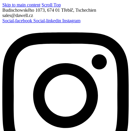
Skip to main content
Scroll Top
Budischowského 1073, 674 01 Třebíč, Tschechien
sales@dawell.cz
Social-facebook
Social-linkedin
Instagram