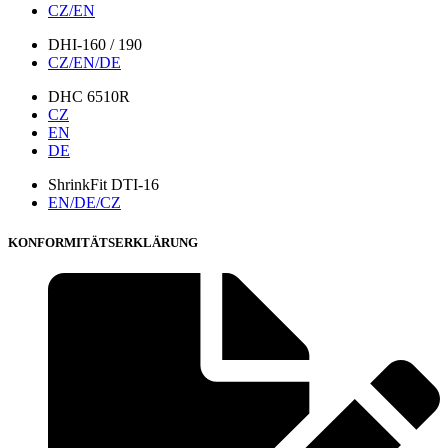
CZ/EN
DHI-160 / 190
CZ/EN/DE
DHC 6510R
CZ
EN
DE
ShrinkFit DTI-16
EN/DE/CZ
KONFORMITÄTSERKLÄRUNG