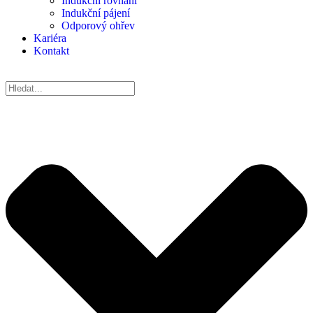
Indukční rovnání
Indukční pájení
Odporový ohřev
Kariéra
Kontakt