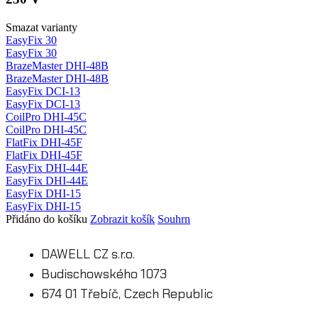
Smazat varianty
EasyFix 30
EasyFix 30
BrazeMaster DHI-48B
BrazeMaster DHI-48B
EasyFix DCI-13
EasyFix DCI-13
CoilPro DHI-45C
CoilPro DHI-45C
FlatFix DHI-45F
FlatFix DHI-45F
EasyFix DHI-44E
EasyFix DHI-44E
EasyFix DHI-15
EasyFix DHI-15
Přidáno do košíku
Zobrazit košík
Souhrn
DAWELL CZ s.r.o.
Budischowského 1073
674 01 Třebíč, Czech Republic