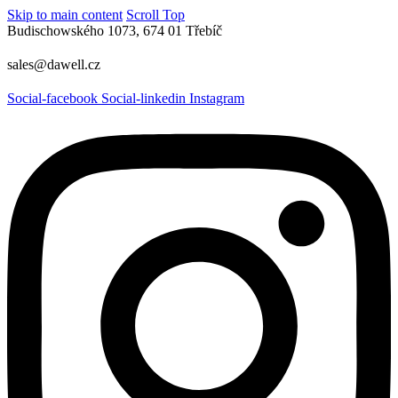
Skip to main content
Scroll Top
Budischowského 1073, 674 01 Třebíč
sales@dawell.cz
Social-facebook
Social-linkedin
Instagram