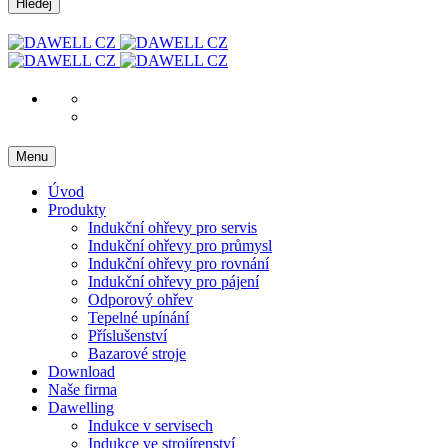
Hledej
Menu
Úvod
Produkty
Indukční ohřevy pro servis
Indukční ohřevy pro průmysl
Indukční ohřevy pro rovnání
Indukční ohřevy pro pájení
Odporový ohřev
Tepelné upínání
Příslušenství
Bazarové stroje
Download
Naše firma
Dawelling
Indukce v servisech
Indukce ve strojírenství