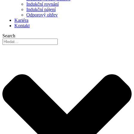
Indukční rovnání
Indukční pájení
Odporový ohřev
Kariéra
Kontakt
Search