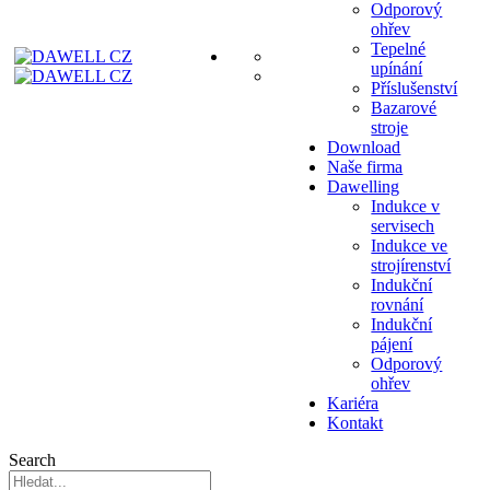
Odporový
ohřev
Tepelné
upínání
Příslušenství
Bazarové
stroje
Download
Naše firma
Dawelling
Indukce v
servisech
Indukce ve
strojírenství
Indukční
rovnání
Indukční
pájení
Odporový
ohřev
Kariéra
Kontakt
Search