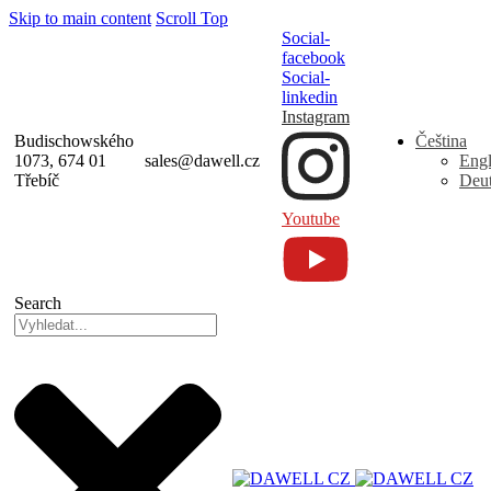
Skip to main content
Scroll Top
Social-
facebook
Social-
linkedin
Instagram
Budischowského
Čeština
1073, 674 01
sales@dawell.cz
Engl
Třebíč
Deu
Youtube
Search