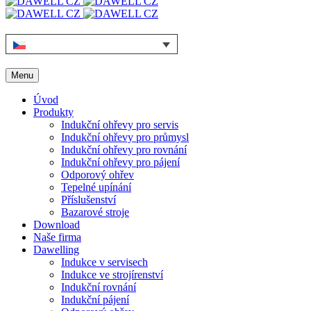
Menu
Úvod
Produkty
Indukční ohřevy pro servis
Indukční ohřevy pro průmysl
Indukční ohřevy pro rovnání
Indukční ohřevy pro pájení
Odporový ohřev
Tepelné upínání
Příslušenství
Bazarové stroje
Download
Naše firma
Dawelling
Indukce v servisech
Indukce ve strojírenství
Indukční rovnání
Indukční pájení