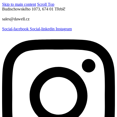
Skip to main content
Scroll Top
Budischowského 1073, 674 01 Třebíč
sales@dawell.cz
Social-facebook
Social-linkedin
Instagram