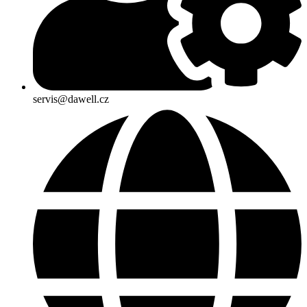
servis@dawell.cz