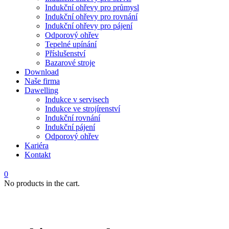
Indukční ohřevy pro průmysl
Indukční ohřevy pro rovnání
Indukční ohřevy pro pájení
Odporový ohřev
Tepelné upínání
Příslušenství
Bazarové stroje
Download
Naše firma
Dawelling
Indukce v servisech
Indukce ve strojírenství
Indukční rovnání
Indukční pájení
Odporový ohřev
Kariéra
Kontakt
0
No products in the cart.